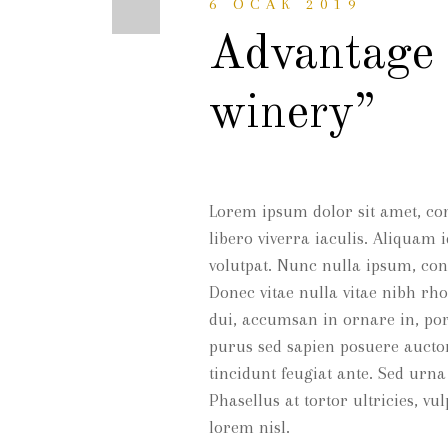
6 OCAK 2019
Advantage 
winery”
Lorem ipsum dolor sit amet, cons
libero viverra iaculis. Aliquam i
volutpat. Nunc nulla ipsum, con
Donec vitae nulla vitae nibh rh
dui, accumsan in ornare in, por
purus sed sapien posuere auctor
tincidunt feugiat ante. Sed urna
Phasellus at tortor ultricies, v
lorem nisl.