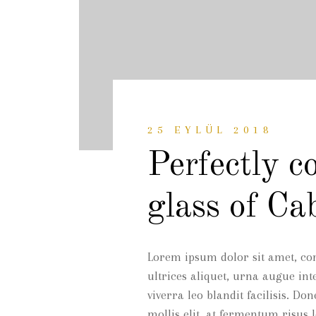
25 EYLÜL 2018
Perfectly co
glass of Ca
Lorem ipsum dolor sit amet, con
ultrices aliquet, urna augue int
viverra leo blandit facilisis. Don
mollis elit, at fermentum risus 