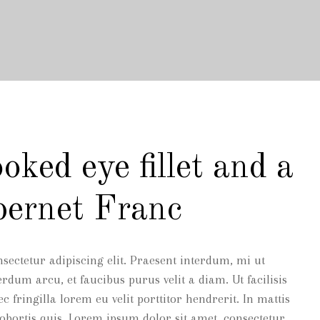
oked eye fillet and a
bernet Franc
sectetur adipiscing elit. Praesent interdum, mi ut
erdum arcu, et faucibus purus velit a diam. Ut facilisis
ec fringilla lorem eu velit porttitor hendrerit. In mattis
lobortis quis. Lorem ipsum dolor sit amet, consectetur